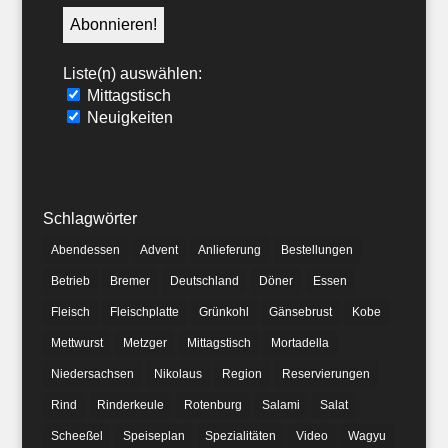
Liste(n) auswählen:
Mittagstisch
Neuigkeiten
Schlagwörter
Abendessen
Advent
Anlieferung
Bestellungen
Betrieb
Bremer
Deutschland
Döner
Essen
Fleisch
Fleischplatte
Grünkohl
Gänsebrust
Kobe
Mettwurst
Metzger
Mittagstisch
Mortadella
Niedersachsen
Nikolaus
Region
Reservierungen
Rind
Rinderkeule
Rotenburg
Salami
Salat
Scheeßel
Speiseplan
Spezialitäten
Video
Wagyu