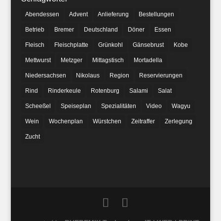
Abendessen
Advent
Anlieferung
Bestellungen
Betrieb
Bremer
Deutschland
Döner
Essen
Fleisch
Fleischplatte
Grünkohl
Gänsebrust
Kobe
Mettwurst
Metzger
Mittagstisch
Mortadella
Niedersachsen
Nikolaus
Region
Reservierungen
Rind
Rinderkeule
Rotenburg
Salami
Salat
Scheeßel
Speiseplan
Spezialitäten
Video
Wagyu
Wein
Wochenplan
Würstchen
Zeitraffer
Zerlegung
Zucht