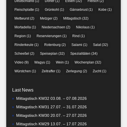
Deutschland
(1)
Döner
(1)
Essen
(32)
Fleisch
(2)
Fleischplatte
(1)
Grünkohl
(1)
Gänsebrust
(1)
Kobe
(1)
Mettwurst
(2)
Metzger
(2)
Mittagstisch
(32)
Mortadella
(1)
Niedersachsen
(2)
Nikolaus
(1)
Region
(1)
Reservierungen
(1)
Rind
(1)
Rinderkeule
(1)
Rotenburg
(2)
Salami
(1)
Salat
(32)
Scheeßel
(2)
Speiseplan
(32)
Spezialitäten
(34)
Video
(9)
Wagyu
(1)
Wein
(1)
Wochenplan
(32)
Würstchen
(1)
Zeitraffer
(1)
Zerlegung
(2)
Zucht
(1)
Last News
Mittagstisch KW32 03.08. – 07.08.2026
Mittagstisch KW31 27.07. – 31.07.2026
Mittagstisch KW30 20.07. – 27.07.2026
Mittagstisch KW29 13.07. – 17.07.2026