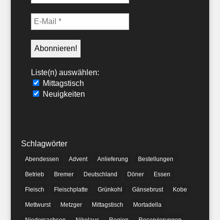
Liste(n) auswählen:
Mittagstisch
Neuigkeiten
Schlagwörter
Abendessen
Advent
Anlieferung
Bestellungen
Betrieb
Bremer
Deutschland
Döner
Essen
Fleisch
Fleischplatte
Grünkohl
Gänsebrust
Kobe
Mettwurst
Metzger
Mittagstisch
Mortadella
Niedersachsen
Nikolaus
Region
Reservierungen