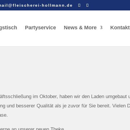
mail@fleischerei-hollmann.de
gstisch
Partyservice
News & More
Kontakt
äftsschließung im Oktober, haben wir den Laden umgebaut 
ng und besserer Qualität als je zuvor für Sie bereit. Vielen 
ase.
gerne an unserer neuen Theke.