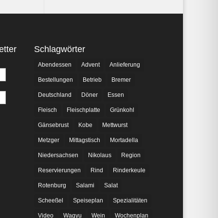
tter
Schlagwörter
Abendessen
Advent
Anlieferung
Bestellungen
Betrieb
Bremer
Deutschland
Döner
Essen
Fleisch
Fleischplatte
Grünkohl
Gänsebrust
Kobe
Mettwurst
Metzger
Mittagstisch
Mortadella
Niedersachsen
Nikolaus
Region
Reservierungen
Rind
Rinderkeule
Rotenburg
Salami
Salat
Scheeßel
Speiseplan
Spezialitäten
Video
Wagyu
Wein
Wochenplan