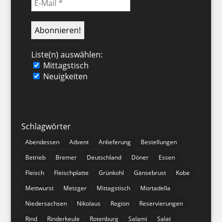
Liste(n) auswählen:
Mittagstisch
Neuigkeiten
Schlagwörter
Abendessen
Advent
Anlieferung
Bestellungen
Betrieb
Bremer
Deutschland
Döner
Essen
Fleisch
Fleischplatte
Grünkohl
Gänsebrust
Kobe
Mettwurst
Metzger
Mittagstisch
Mortadella
Niedersachsen
Nikolaus
Region
Reservierungen
Rind
Rinderkeule
Rotenburg
Salami
Salat