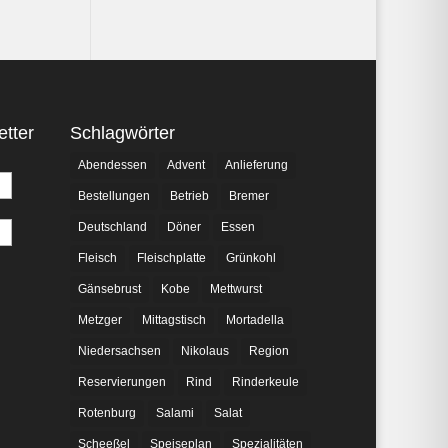
tter
Schlagwörter
Abendessen
Advent
Anlieferung
Bestellungen
Betrieb
Bremer
Deutschland
Döner
Essen
Fleisch
Fleischplatte
Grünkohl
Gänsebrust
Kobe
Mettwurst
Metzger
Mittagstisch
Mortadella
Niedersachsen
Nikolaus
Region
Reservierungen
Rind
Rinderkeule
Rotenburg
Salami
Salat
Scheeßel
Speiseplan
Spezialitäten