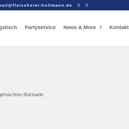
mail@fleischerei-hollmann.de
gstisch
Partyservice
News & More
Kontakt
sgemachten Marinade.