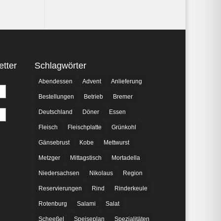
tter
Schlagwörter
Abendessen
Advent
Anlieferung
Bestellungen
Betrieb
Bremer
Deutschland
Döner
Essen
Fleisch
Fleischplatte
Grünkohl
Gänsebrust
Kobe
Mettwurst
Metzger
Mittagstisch
Mortadella
Niedersachsen
Nikolaus
Region
Reservierungen
Rind
Rinderkeule
Rotenburg
Salami
Salat
Scheeßel
Speiseplan
Spezialitäten